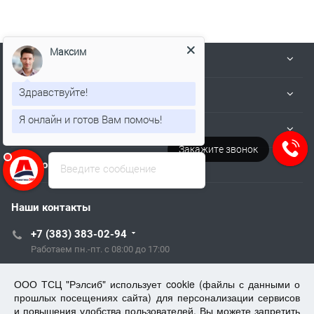
Максим
Компания
Здравствуйте!
Деятельность
Я онлайн и готов Вам помочь!
Информация
Закажите звонок
Пользователям
Введите сообщение
Наши контакты
+7 (383) 383-02-94
Работаем пн.-пт. с 08:00 до 17:00
tech@kip.su
ООО ТСЦ "Рэлсиб" использует cookie (файлы с данными о
прошлых посещениях сайта) для персонализации сервисов
и повышения удобства пользователей. Вы можете запретить