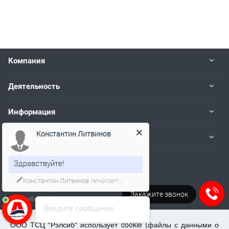
Компания
Деятельность
Информация
Константин Литвинов
Пользователям
Здравствуйте!
Наши контакты
Константин Литвинов
печатает...
+7 (383) 383-02-94
Закажите звонок
Работаем пн.-пт. с 08:00 до 17:00
Введите сообщение
tech@kip.su
ООО ТСЦ "Рэлсиб" использует cookie (файлы с данными о