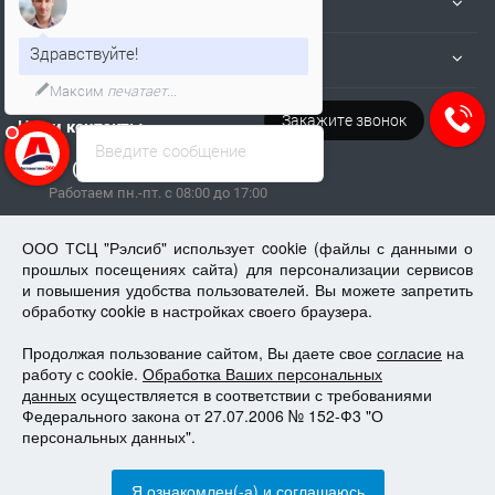
Информация
Здравствуйте!
Пользователям
Я онлайн и готов Вам помочь!
Закажите звонок
Напишите нам в VK
Наши контакты
Введите сообщение
+7 (383) 383-02-94
Работаем пн.-пт. с 08:00 до 17:00
tech@kip.su
ООО ТСЦ "Рэлсиб" использует cookie (файлы с данными о
прошлых посещениях сайта) для персонализации сервисов
и повышения удобства пользователей. Вы можете запретить
Новосибирск, Немировича-Данченко, 128/1
обработку cookie в настройках своего браузера.
Продолжая пользование сайтом, Вы даете свое
tech@kip.su
согласие
на
работу с cookie.
Обработка Ваших персональных
данных
осуществляется в соответствии с требованиями
Федерального закона от 27.07.2006 № 152-Ф3 "О
персональных данных".
Все права защищены.
Я ознакомлен(-а) и соглашаюсь