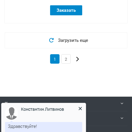
Заказать
Загрузить еще
1
2
Константин Литвинов
Компания
Деятельность
Здравствуйте!
Я онлайн и готов Вам помочь!