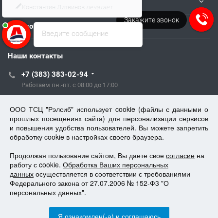
Информация
Напишите нам в VK
Пользователям
Введите сообщение
Наши контакты
+7 (383) 383-02-94
Работаем пн.-пт. с 08:00 до 17:00
tech@kip.su
ООО ТСЦ "Рэлсиб" использует cookie (файлы с данными о
прошлых посещениях сайта) для персонализации сервисов
и повышения удобства пользователей. Вы можете запретить
Новосибирск, Немировича-Данченко, 128/1
обработку cookie в настройках своего браузера.
Продолжая пользование сайтом, Вы даете свое
tech@kip.su
согласие
на
работу с cookie.
Обработка Ваших персональных
данных
осуществляется в соответствии с требованиями
Федерального закона от 27.07.2006 № 152-Ф3 "О
персональных данных".
Все права защищены.
Я ознакомлен(-а) и соглашаюсь