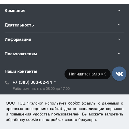
Компания
Деятельность
Информация
Пользователям
Наши контакты
Напишите нам в VK
Напишите нам в Telegram
+7 (383) 383-02-94
Работаем пн.-пт. с 08:00 до 17:00
tech@kip.su
ООО ТСЦ "Рэлсиб" использует cookie (файлы с данными о
прошлых посещениях сайта) для персонализации сервисов
и повышения удобства пользователей. Вы можете запретить
Новосибирск, Немировича-Данченко, 128/1
обработку cookie в настройках своего браузера.