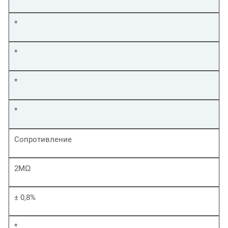
*
*
*
*
Сопротивление
2MΩ
± 0,8%
*