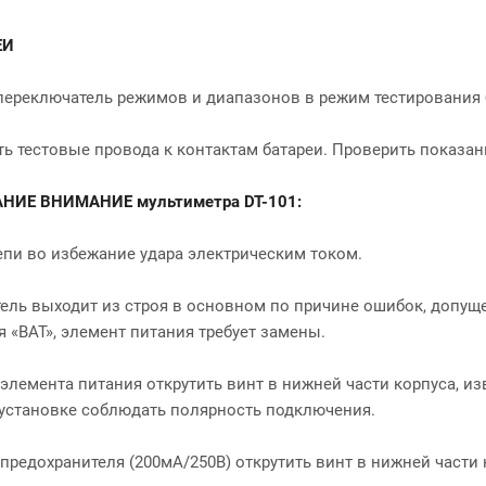
ЕИ
переключатель режимов и диапазонов в режим тестирования 
ь тестовые провода к контактам батареи. Проверить показан
АНИЕ ВНИМАНИЕ
мультиметра
DT-101
:
епи во избежание удара электрическим током.
ель выходит из строя в основном по причине ошибок, допущ
я «BAT», элемент питания требует замены.
элемента питания открутить винт в нижней части корпуса, и
установке соблюдать полярность подключения.
предохранителя (200мА/250В) открутить винт в нижней части 