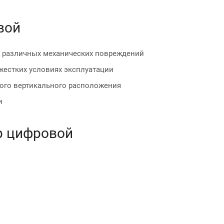
вой
т различных механических повреждений
жестких условиях эксплуатации
ого вертикального расположения
и
р цифровой