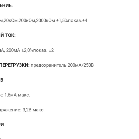
ЕНИЕ:
м,20кОм,200кОм,2000кОм ±1,5%показ.±4
Й ТОК:
А, 200мА ±2,0%показ. ±2
ПЕРЕГРУЗКИ:
предохранитель 200мА/250В
ОВ
: 1,6мА макс.
ряжение: 3,2В макс.
ЕИ