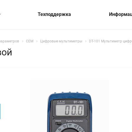
Техподдержка
Информа
параметров
CEM
Цифровые мультиметры
DT-101 Мультиметр циф
вой