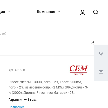
ция
Компания
ровой
Арт.
481608
U пост./перем. - 300В, погр. - 2%, I пост. 200mA,
погр. - 2%, измерение сопр. - 2 МОм, ЖК-дисплей 3-
½ (2000), Диодный тест, тест батареи - 9В.
Гарантия — 1 год.
Подробнее