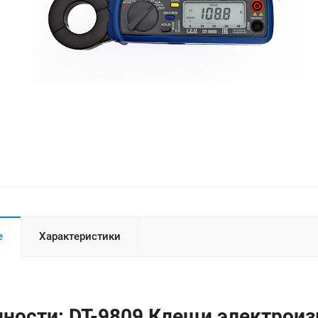
е
Характеристики
ности: DT-9809 Клещи электрои