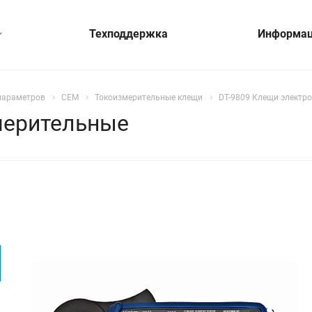
Техподдержка
Информа
параметров
CEM
Токоизмерительные клещи
DT-9809 Клещи электр
мерительные