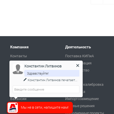
Компания
Деятельность
Контакты
Поставка КИПиА
О компании
Автоматизация
Константин Литвинов
Сертификаты
Производство
Здравствуйте!
Партнеры
Ремонт
Константин Литвинов
печатает...
Реквизиты
Поверка и калибровка
Пресса и заказчики о нас
Разработка
Вакансии
Импортозамещение
Готовые решения
Мы не в сети, напишите нам!
Выполненные проекты