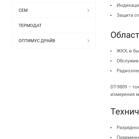
Индикаци
СЕМ
Защита от
ТЕРМОДАТ
Област
ОПТИМУС ДРАЙВ
ЖКХ, в бы
Обслужив
Радиоэлек
DT-9809 – т
измерения ма
Технич
Разряднос
Переменны