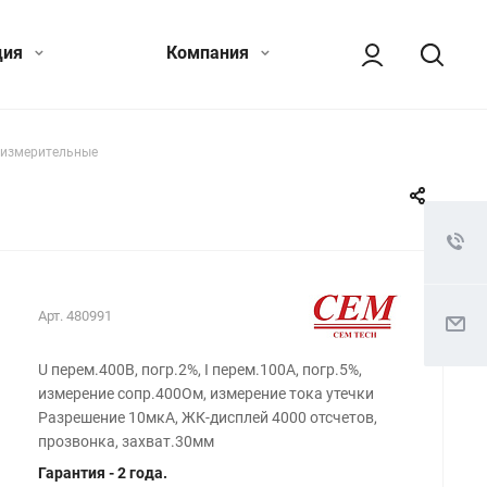
ция
Компания
оизмерительные
Арт.
480991
U перем.400В, погр.2%, I перем.100A, погр.5%,
измерение сопр.400Ом, измерение тока утечки
Разрешение 10мкА, ЖК-дисплей 4000 отсчетов,
прозвонка, захват.30мм
Гарантия - 2 года.