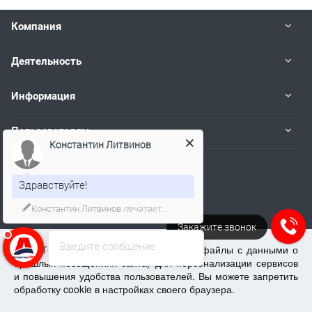
Компания
Деятельность
Информация
Пользователям
Константин Литвинов
Наши контакты
Здравствуйте!
+7 (383) 383-02-94
Константин Литвинов
печатает...
Работаем пн.-пт. с 08:00 до 17:00
Закажите звонок
tech@kip.su
Введите сообщение
ООО ТСЦ "Рэлсиб" использует cookie (файлы с данными о
прошлых посещениях сайта) для персонализации сервисов
и повышения удобства пользователей. Вы можете запретить
Новосибирск, Немировича-Данченко, 128/1
обработку cookie в настройках своего браузера.