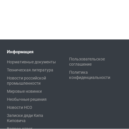
Информация
Пользовательское
Нормативные документы
соглашение
Техническая литература
Политика
конфиденциальности
Новости российской
промышленности
Мировые новинки
Необычные решения
Новости НСО
Записки дяди Кипа
Киповича
Вопрос-ответ