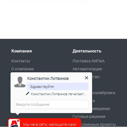
Компания
Деятельность
Контакты
Поставка КИПиА
О компании
Автоматизация
Сертификаты
Производство
Константин Литвинов
Партнеры
Ремонт
Здравствуйте!
Реквизиты
Поверка и калибровка
Константин Литвинов
печатает...
Пресса и заказчики о нас
Разработка
Вакансии
Импортозамещение
Готовые решения
Мы не в сети, напишите нам!
Выполненные проекты