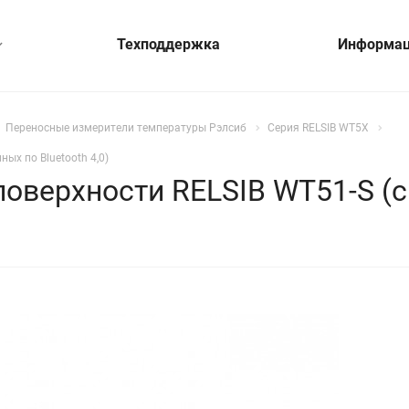
Техподдержка
Информа
Переносные измерители температуры Рэлсиб
Серия RELSIB WT5X
ых по Bluetooth 4,0)
оверхности RELSIB WT51-S (с