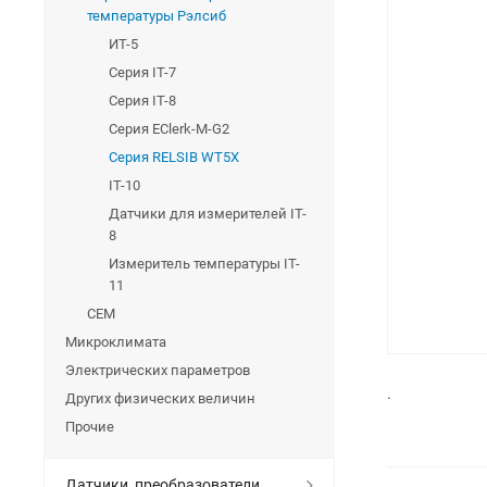
температуры Рэлсиб
ИТ-5
Серия IT-7
Серия IT-8
Серия EClerk-M-G2
Серия RELSIB WT5X
IT-10
Датчики для измерителей IT-
8
Измеритель температуры IT-
11
CEM
Микроклимата
Электрических параметров
.
Других физических величин
Прочие
Датчики, преобразователи