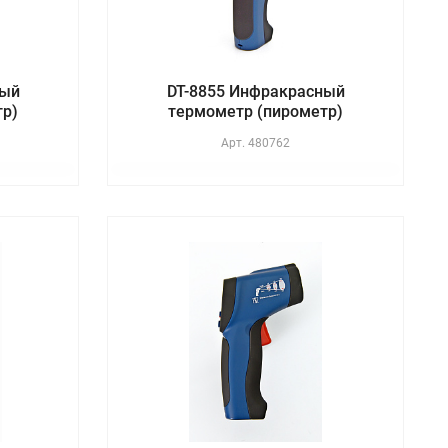
ный
DT-8855 Инфракрасный
тр)
термометр (пирометр)
Арт.
480762