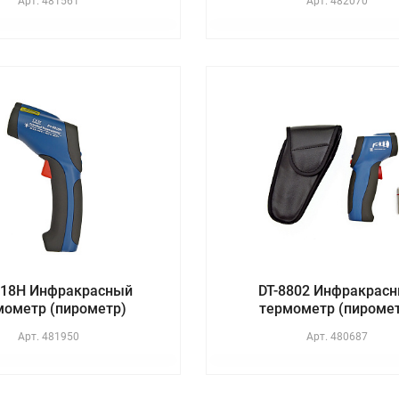
Арт.
481561
Арт.
482070
818H Инфракрасный
DT-8802 Инфракрас
мометр (пирометр)
термометр (пироме
Арт.
481950
Арт.
480687