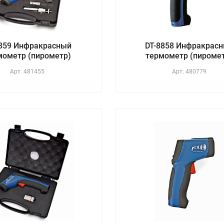
8859 Инфракрасный
DT-8858 Инфракрас
мометр (пирометр)
термометр (пироме
Арт.
481455
Арт.
480779