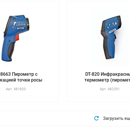
-8663 Пирометр с
DT-820 Инфракрасн
кацией точки росы
термометр (пироме
Арт.
481820
Арт.
482391
Загрузить е