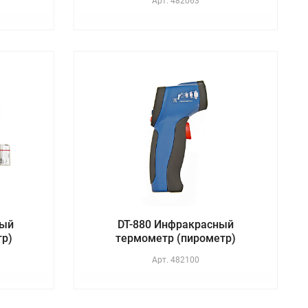
Арт.
482063
ный
DT-880 Инфракрасный
тр)
термометр (пирометр)
Арт.
482100