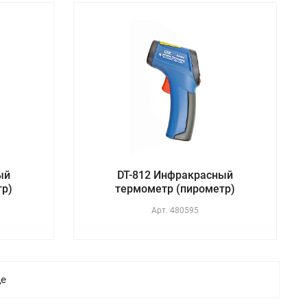
ый
DT-812 Инфракрасный
тр)
термометр (пирометр)
Арт.
480595
ще