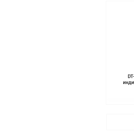
DT
инди