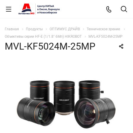
Главная
Продукты
ОПТИМУС ДРАЙВ
Техническое зрение
Объективы серии HF-E (1/1.8" 6Мп) HIKROBOT
MVL-KF5024M-25MP
MVL-KF5024M-25MP