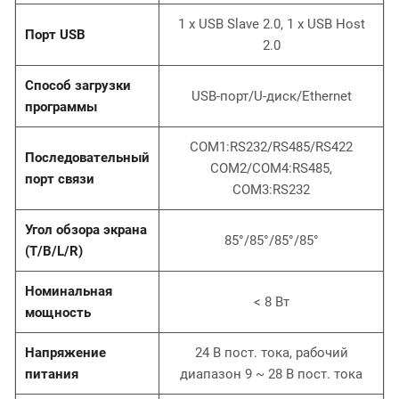
1 х USB Slave 2.0, 1 х USB Host
Порт USB
2.0
Способ загрузки
USB-порт/U-диск/Ethernet
программы
COM1:RS232/RS485/RS422
Последовательный
COM2/COM4:RS485,
порт связи
COM3:RS232
Угол обзора экрана
85°/85°/85°/85°
(T/B/L/R)
Номинальная
< 8 Вт
мощность
Напряжение
24 В пост. тока, рабочий
питания
диапазон 9 ~ 28 В пост. тока