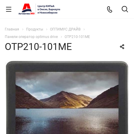
Главная
Продукты
ОПТИМУС ДРАЙВ
Панели оператор optimus drive
OTP210-101ME
OTP210-101ME