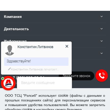
Компания
Деятельность
Информация
Константин Литвинов
Пользователям
Здравствуйте!
Я онлайн и готов Вам помочь!
Наши контакты
Закажите звонок
+7 (383) 383-02-94
Введите сообщение
Работаем пн.-пт. с 08:00 до 17:00
tech@kip.su
ООО ТСЦ "Рэлсиб" использует cookie (файлы с данными о
прошлых посещениях сайта) для персонализации сервисов
и повышения удобства пользователей. Вы можете запретить
Новосибирск, Немировича-Данченко, 128/1
обработку cookie в настройках своего браузера.