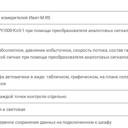
 измерителей Ивит-М.RS
Pt1000-Кл3-1 при помощи преобразователя аналоговых сигна
солютное, давление избыточное, скорость потока, состав г
ной сигнал при помощи преобразователя аналоговых сигнало
 автоматики в виде: табличном, графическом, на плане скл
оля
каждой точки контроля отдельно
я и световая
зервное сохранение данных на подключенном к шкафу