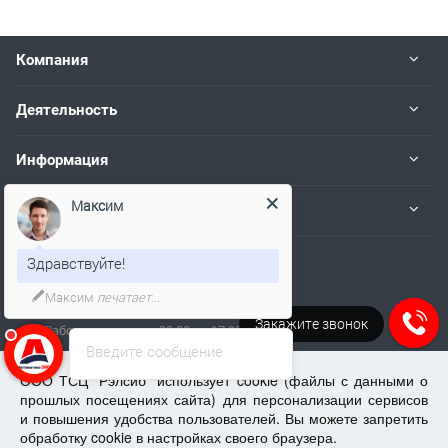
Компания
Деятельность
Информация
Максим
Пользователям
Здравствуйте!
Наши контакты
Максим
печатает...
+7 (383) 383-02-94
Закажите звонок
Работаем пн.-пт. с 08:00 до 17:00
Введите сообщение
tech@kip.su
ООО ТСЦ "Рэлсиб" использует cookie (файлы с данными о
прошлых посещениях сайта) для персонализации сервисов
и повышения удобства пользователей. Вы можете запретить
Новосибирск, Немировича-Данченко, 128/1
обработку cookie в настройках своего браузера.