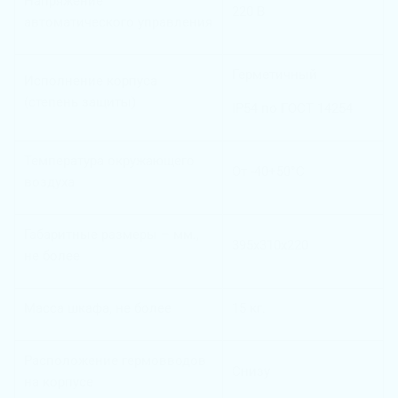
Напряжение
220 В
автоматического управления
Герметичный
Исполнение корпуса
(степень защиты)
IP54 по ГОСТ 14254
Температура окружающего
От -40+50°С
воздуха
Габаритные размеры – мм.,
395х310х220
не более
Масса шкафа, не более
15 кг.
Расположение гермовводов
Снизу
на корпусе