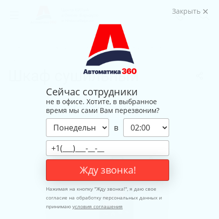
Закрыть
Главная
Проекты
Разработка шкафов управления
Шкаф сушильный
Шкаф сушильный
Сейчас сотрудники
не в офисе. Хотите, в выбранное
время мы сами Вам перезвоним?
в
Жду звонка!
Нажимая на кнопку "
Жду звонка!
", я даю свое
согласие на обработку персональных данных и
принимаю
условия соглашения