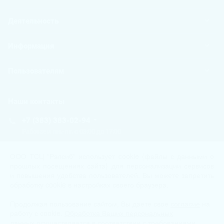
Деятельность
Информация
Пользователям
Наши контакты
+7 (383) 383-02-94
Работаем пн.-пт. с 08:00 до 17:00
tech@kip.su
ООО ТСЦ "Рэлсиб" использует cookie (файлы с данными о
прошлых посещениях сайта) для персонализации сервисов
и повышения удобства пользователей. Вы можете запретить
Новосибирск, Немировича-Данченко, 128/1
обработку cookie в настройках своего браузера.
Продолжая пользование сайтом, Вы даете свое
tech@kip.su
согласие
на
работу с cookie.
Обработка Ваших персональных
данных
осуществляется в соответствии с требованиями