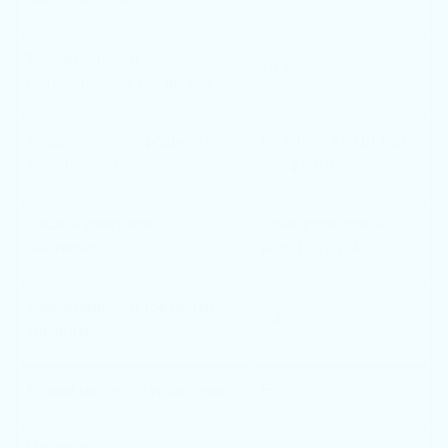
Максимальный
10 А
потребляемый ток шкафа
Мощность электродвигателя
Не более 1,5 кВт при
вентилятора
cos ϕ = 0,8
Защита двигателя
Электротепловое
вентилятора
реле (2,5 - 4) А
Максимальный ток цепей
2 А
управления
Режим местного управления
Есть