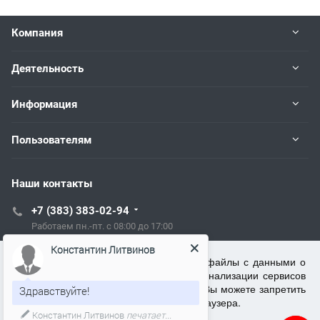
Компания
Деятельность
Информация
Пользователям
Наши контакты
+7 (383) 383-02-94
Работаем пн.-пт. с 08:00 до 17:00
Константин Литвинов
tech@kip.su
ООО ТСЦ "Рэлсиб" использует cookie (файлы с данными о
прошлых посещениях сайта) для персонализации сервисов
и повышения удобства пользователей. Вы можете запретить
Здравствуйте!
Новосибирск, Немировича-Данченко, 128/1
обработку cookie в настройках своего браузера.
Константин Литвинов
печатает...