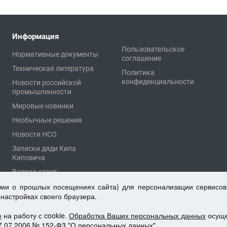
Информация
Пользовательское
Нормативные документы
соглашение
Техническая литература
Политика
конфиденциальности
Новости российской
промышленности
Мировые новинки
Необычные решения
Новости НСО
Записки дяди Кипа
Киповича
Вопрос-ответ
ыми о прошлых посещениях сайта) для персонализации сервисов
 настройках своего браузера.
е
на работу с cookie.
Обработка Ваших персональных данных
осуще
7.07.2006 № 152-Ф3 "О персональных данных".