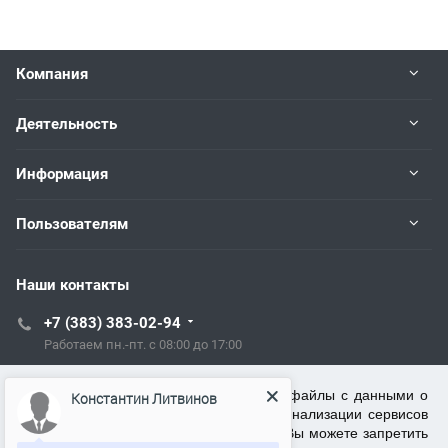
Компания
Деятельность
Информация
Пользователям
Наши контакты
+7 (383) 383-02-94
Работаем пн.-пт. с 08:00 до 17:00
tech@kip.su
ООО ТСЦ "Рэлсиб" использует cookie (файлы с данными о
Константин Литвинов
прошлых посещениях сайта) для персонализации сервисов
и повышения удобства пользователей. Вы можете запретить
Новосибирск, Немировича-Данченко, 128/1