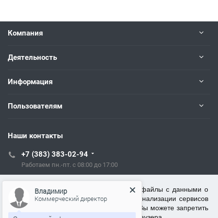
Компания
Деятельность
Информация
Пользователям
Наши контакты
+7 (383) 383-02-94
Работаем пн.-пт. с 08:00 до 17:00
tech@kip.su
ООО ТСЦ "Рэлсиб" использует cookie (файлы с данными о
Владимир
прошлых посещениях сайта) для персонализации сервисов
Коммерческий директор
и повышения удобства пользователей. Вы можете запретить
Новосибирск, Немировича-Данченко, 128/1
обработку cookie в настройках своего браузера.