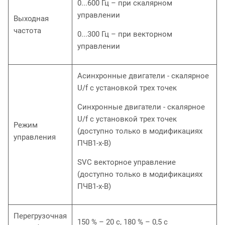
0...600 Гц – при скалярном
управлении
Выходная
частота
0...300 Гц – при векторном
управлении
Асинхронные двигатели - скалярное
U/f с установкой трех точек
Синхронные двигатели - скалярное
U/f с установкой трех точек
Режим
(доступно только в модификациях
управления
ПЧВ1-х-В)
SVC векторное управление
(доступно только в модификациях
ПЧВ1-х-В)
Перегрузочная
150 % – 20 с, 180 % – 0,5 с