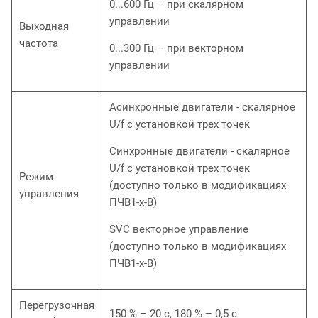
0...600 Гц – при скалярном
управлении
Выходная
частота
0...300 Гц – при векторном
управлении
Асинхронные двигатели - скалярное
U/f с установкой трех точек
Синхронные двигатели - скалярное
U/f с установкой трех точек
Режим
(доступно только в модификациях
управления
ПЧВ1-х-В)
SVC векторное управление
(доступно только в модификациях
ПЧВ1-х-В)
Перегрузочная
150 % – 20 с, 180 % – 0,5 с