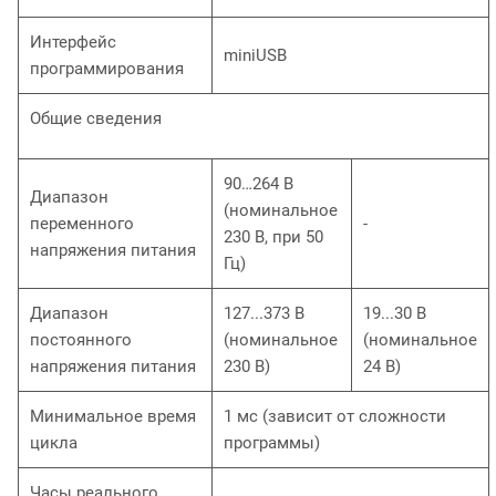
Интерфейс
miniUSB
программирования
Общие сведения
90…264 В
Диапазон
(номинальное
переменного
-
230 В, при 50
напряжения питания
Гц)
Диапазон
127...373 В
19...30 В
постоянного
(номинальное
(номинальное
напряжения питания
230 В)
24 В)
Минимальное время
1 мс (зависит от сложности
цикла
программы)
Часы реального