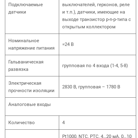
Подключаемые
выключателей, герконов, реле
датчики
и т.п.), датчики, имеющие на
выходе транзистор p-n-p-типа с
открытым коллектором
Номинальное
=24 В
напряжение питания
Гальваническая
групповая по 4 входа (1-4, 5-8)
развязка
Электрическая
2830 В, групповая – 1780 В
прочности изоляции
Аналоговые входы
Количество
4
Pt1000, NTC, РТС, 4…20 мА, 0…10