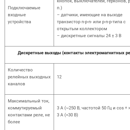
кнопок, выключателей, герконов, р
Подключаемые
п.)
входные
– датчики, имеющие на выходе
устройства
транзистор n-p-n- или p-n-p-типа с
открытым коллектором
– дискретные сигналы 24 ± 3 В
Дискретные выходы (контакты электромагнитных ре
Количество
релейных выходных
12
каналов
Максимальный ток,
коммутируемый
3 А (~250 В, частотой 50 Гц и cos ᵠ >
контактами реле, не
3 А (=30 В)
более