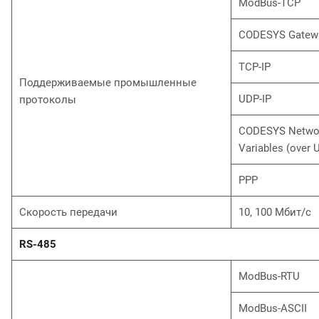
ModBus-TCP
CODESYS Gatew
TCP-IP
Поддерживаемые промышленные
UDP-IP
протоколы
CODESYS Netwo
Variables (over 
РРР
Скорость передачи
10, 100 Мбит/с
RS-485
ModBus-RTU
ModBus-ASCII