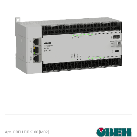
Арт.
ОВЕН ПЛК160 [М02]