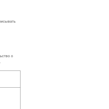
аписывать
ьство о
.