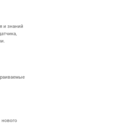
я и знаний
датчика,
и.
страиваемые
 нового