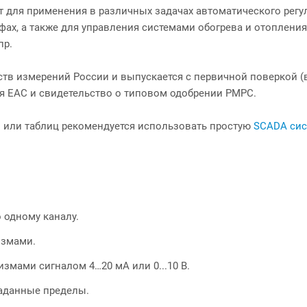
т для применения в различных задачах автоматического рег
фах, а также для управления системами обогрева и отопления
пр.
ств измерений России и выпускается с первичной поверкой (
я ЕАС и свидетельство о типовом одобрении РМРС.
в или таблиц рекомендуется использовать простую
SCADA сис
 одному каналу.
измами.
змами сигналом 4…20 мА или 0...10 В.
аданные пределы.