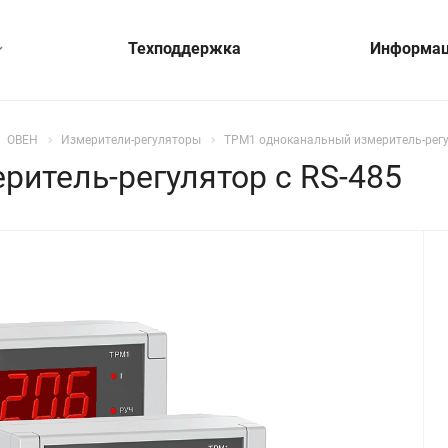
Техподдержка
Информа
ОВЕН
Измерители-регуляторы
ТРМ1 одноканальный измеритель-регу
итель-регулятор с RS-485