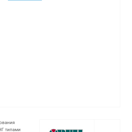
рования
НГ типами