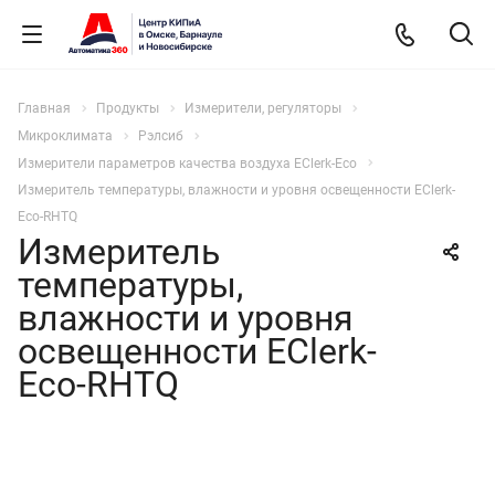
Главная
Продукты
Измерители, регуляторы
Микроклимата
Рэлсиб
Измерители параметров качества воздуха EClerk-Eco
Измеритель температуры, влажности и уровня освещенности EClerk-
Eco-RHTQ
Измеритель
температуры,
влажности и уровня
освещенности EClerk-
Eco-RHTQ