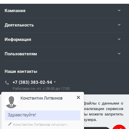
Компания
Деятельность
Информация
Пользователям
Наши контакты
+7 (383) 383-02-94
Работаем пн.-пт. с 08:00 до 17:00
Константин Литвинов
tech@kip.su
ООО ТСЦ "Рэлсиб" использует cookie (файлы с данными о
прошлых посещениях сайта) для персонализации сервисов
и повышения удобства пользователей. Вы можете запретить
Здравствуйте!
Новосибирск, Немировича-Данченко, 128/1
обработку cookie в настройках своего браузера.
Константин Литвинов
печатает...