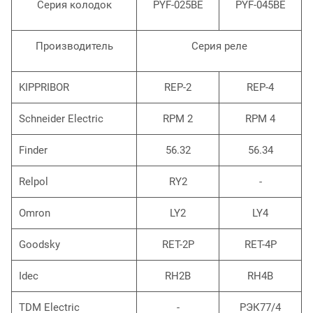
Серия колодок
PYF-025BE
PYF-045BE
Производитель
Серия реле
KIPPRIBOR
REP-2
REP-4
Schneider Electric
RPM 2
RPM 4
Finder
56.32
56.34
Relpol
RY2
-
Omron
LY2
LY4
Goodsky
RET-2P
RET-4P
Idec
RH2B
RH4B
TDM Electric
-
РЭК77/4