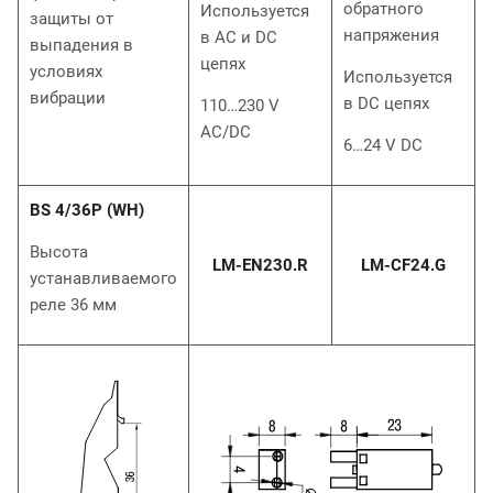
обратного
Используется
защиты от
напряжения
в AC и DC
выпадения в
цепях
условиях
Используется
вибрации
в DC цепях
110…230 V
AC/DC
6…24 V DC
BS 4/36P (WH)
Высота
LM-EN230.R
LM-CF24.G
устанавливаемого
реле 36 мм