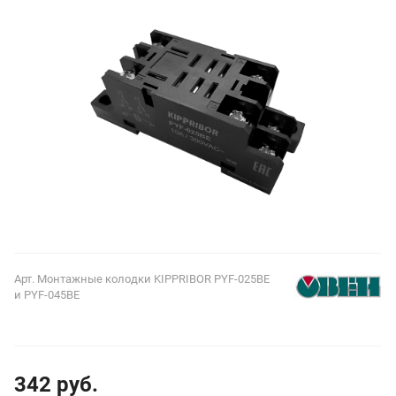
Арт.
Монтажные колодки KIPPRIBOR PYF-025BE
и PYF-045BE
342 руб.